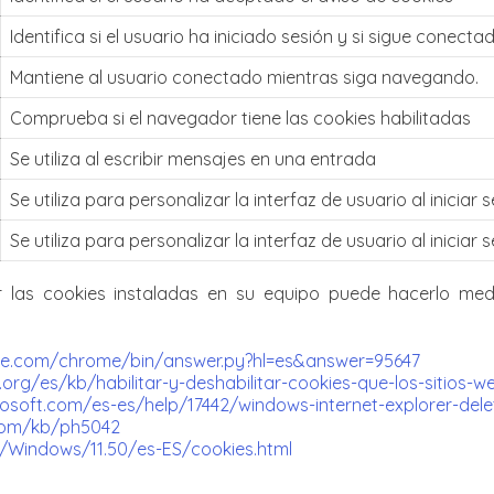
Identifica si el usuario ha iniciado sesión y si sigue conecta
Mantiene al usuario conectado mientras siga navegando.
Comprueba si el navegador tiene las cookies habilitadas
Se utiliza al escribir mensajes en una entrada
Se utiliza para personalizar la interfaz de usuario al iniciar 
Se utiliza para personalizar la interfaz de usuario al iniciar 
ar las cookies instaladas en su equipo puede hacerlo med
gle.com/chrome/bin/answer.py?hl=es&answer=95647
.org/es/kb/habilitar-y-deshabilitar-cookies-que-los-sitios-w
rosoft.com/es-es/help/17442/windows-internet-explorer-de
.com/kb/ph5042
m/Windows/11.50/es-ES/cookies.html