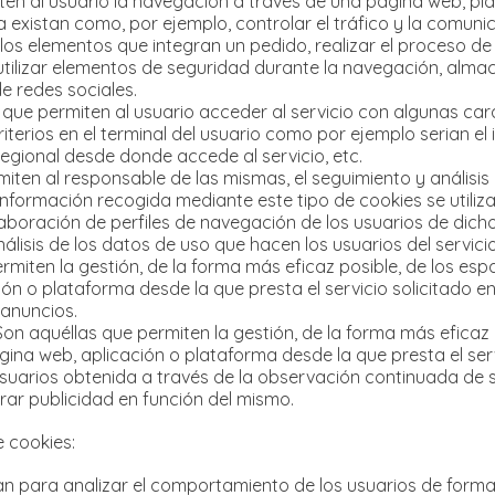
en al usuario la navegación a través de una página web, plata
a existan como, por ejemplo, controlar el tráfico y la comunic
los elementos que integran un pedido, realizar el proceso de 
 utilizar elementos de seguridad durante la navegación, alma
e redes sociales.
 que permiten al usuario acceder al servicio con algunas car
iterios en el terminal del usuario como por ejemplo serian el
 regional desde donde accede al servicio, etc.
miten al responsable de las mismas, el seguimiento y análisi
información recogida mediante este tipo de cookies se utiliza 
aboración de perfiles de navegación de los usuarios de dichos
nálisis de los datos de uso que hacen los usuarios del servicio
rmiten la gestión, de la forma más eficaz posible, de los espac
ón o plataforma desde la que presta el servicio solicitado e
 anuncios.
 aquéllas que permiten la gestión, de la forma más eficaz po
ágina web, aplicación o plataforma desde la que presta el se
suarios obtenida a través de la observación continuada de s
trar publicidad en función del mismo.
e cookies:
lizan para analizar el comportamiento de los usuarios de fo