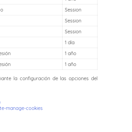
do
Session
Session
Session
1 día
sesión
1 año
sesión
1 año
iante la configuración de las opciones del
e
lete-manage-cookies