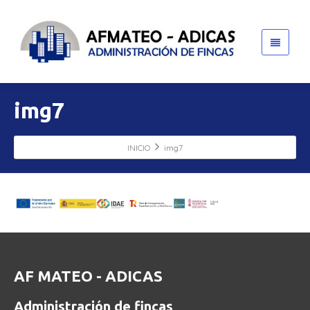
img7
INICIO
img7
AF MATEO - ADICAS
Administración de fincas